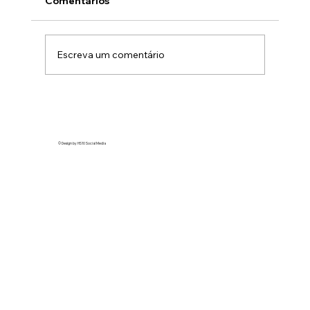
Comentários
Escreva um comentário
A tendência “ghosted” no TikTok
expõe marcas como Honda e Revlon
em vídeos virais
© Design by HS10 Social Media