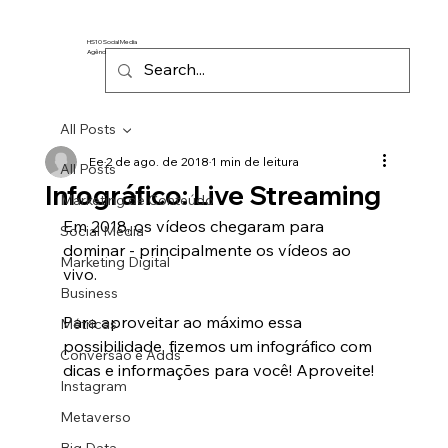
HS10 Social Media
Agência de Marketing Digital
All Posts
Ee
2 de ago. de 2018
1 min de leitura
All Posts
Infográfico: Live Streaming
Marketing de Conteúdo
Em 2018, os vídeos chegaram para 
Social Media
dominar - principalmente os vídeos ao 
Marketing Digital
vivo.
Business
Para aproveitar ao máximo essa 
Métricas
possibilidade, fizemos um infográfico com 
Conversão e Adds
dicas e informações para você! Aproveite!
Instagram
Metaverso