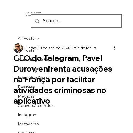
HS10 Social Media
Agência de Marketing Digital
All Posts
Rafael
10 de set. de 2024
3 min de leitura
All Posts
CEO do Telegram, Pavel
Marketing de Conteúdo
Durov, enfrenta acusações
Social Media
na França por facilitar
Marketing Digital
Business
atividades criminosas no
Métricas
aplicativo
Conversão e Adds
Instagram
Metaverso