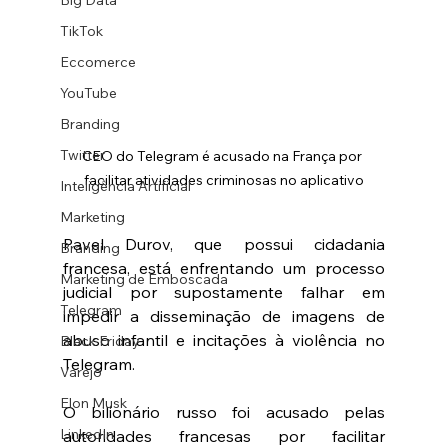
Big Data
TikTok
Eccomerce
YouTube
Branding
Twitter
CEO do Telegram é acusado na França por 
facilitar atividades criminosas no aplicativo
Inteligência Artificial
Marketing
Pavel Durov, que possui cidadania 
Branding
francesa, está enfrentando um processo 
Marketing de Emboscada
judicial por supostamente falhar em 
Telegram
impedir a disseminação de imagens de 
abuso infantil e incitações à violência no 
Black Friday
Telegram.
Varejo
Elon Musk
O bilionário russo foi acusado pelas 
LinkedIn
autoridades francesas por facilitar 