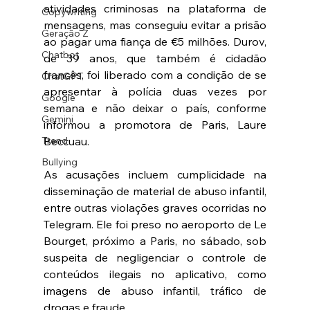
atividades criminosas na plataforma de 
Copywriting
mensagens, mas conseguiu evitar a prisão 
Geração Z
ao pagar uma fiança de €5 milhões. Durov, 
Chatbot
de 39 anos, que também é cidadão 
francês, foi liberado com a condição de se 
ChatGPT
apresentar à polícia duas vezes por 
Google
semana e não deixar o país, conforme 
Gemini
informou a promotora de Paris, Laure 
Beccuau.
Trend
Bullying
As acusações incluem cumplicidade na 
disseminação de material de abuso infantil, 
entre outras violações graves ocorridas no 
Telegram. Ele foi preso no aeroporto de Le 
Bourget, próximo a Paris, no sábado, sob 
suspeita de negligenciar o controle de 
conteúdos ilegais no aplicativo, como 
imagens de abuso infantil, tráfico de 
drogas e fraude.