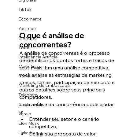
Big Data
TikTok
Eccomerce
YouTube
O que é análise de 
Branding
concorrentes?
Twitter
A análise de concorrentes é o processo 
Inteligência Artificial
de identificar os pontos fortes e fracos de 
Marketing
seus rivais. Em uma análise competitiva, 
você analisa as estratégias de marketing, 
Branding
preços, canais, participação de mercado e 
Marketing de Emboscada
outros detalhes sobre seus principais 
Telegram
competidores.
Uma análise da concorrência pode ajudar 
Black Friday
a:
Varejo
Entender seu setor e o cenário 
Elon Musk
competitivo;
LinkedIn
Definir sua proposta de valor;