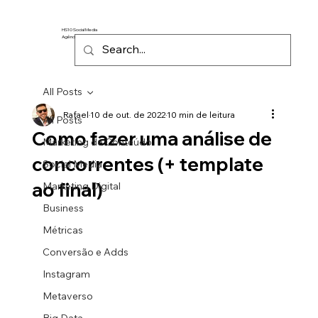
HS10 Social Media
Agência de Marketing Digital
All Posts
Rafael
10 de out. de 2022
10 min de leitura
All Posts
Como fazer uma análise de
Marketing de Conteúdo
concorrentes (+ template
Social Media
ao final)
Marketing Digital
Business
Métricas
Conversão e Adds
Instagram
Metaverso