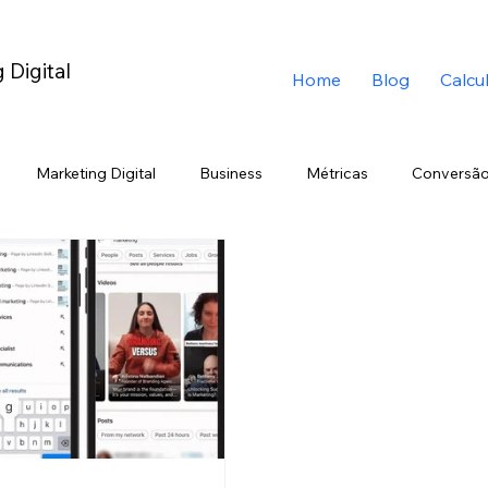
 Digital
Home
Blog
Calcu
Marketing Digital
Business
Métricas
Conversão
ing
Twitter
Inteligência Artificial
Marketing
Bran
edIn
Copywriting
Geração Z
Chatbot
ChatGPT