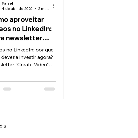
Rafael
4 de abr. de 2025
2 min de leitura
o aproveitar
eos no LinkedIn:
a newsletter
z dicas valiosas
os no LinkedIn: por que
 deveria investir agora?
letter "Create Video"
a a criar conteúdo eficaz
 aproveitar melhor...
dia