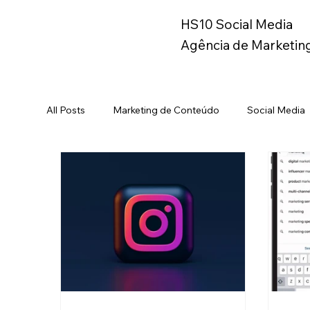
HS10 Social Media
Agência de Marketing
All Posts
Marketing de Conteúdo
Social Media
TikTok
Eccomerce
YouTube
Brand
Black Friday
Varejo
Elon Musk
Link