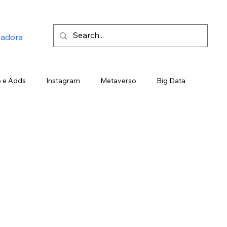
ladora
 e Adds
Instagram
Metaverso
Big Data
ding
Marketing de Emboscada
Telegram
Google
Gemini
Trend