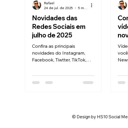
Rafael
24 de jul. de 2025
5 min de leitura
Novidades das
Com
Redes Sociais em
víd
julho de 2025
nov
tra
Confira as principais
Víde
novidades do Instagram,
você
Facebook, Tiwtter, TikTok,
News
Youtube e LinkedIn em julho
ajud
de 2025 Entre os dias 14 e
Quer
24 de...
© Design by HS10 Social Me