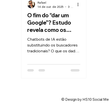
Rafael
14 de out. de 2025
3 min de leitura
O fim do “dar um
Google”? Estudo
revela como os
chatbots de IA
Chatbots de IA estão
estão
substituindo os buscadores
transformando o
tradicionais? O que os dados
revelam Pensa só: há dois
SEO
anos, se você tinha uma
dúvida, a resposta era quase
automática — “vou dar um
Google”. Hoje, bilhões de
pessoas estão indo direto
conversar com inteligências
artificiais como o ChatGPT,
© Design by HS10 Social Me
Perplexity, Claude ou Gemini.