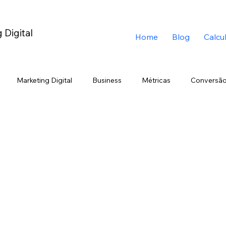
 Digital
Home
Blog
Calcu
Marketing Digital
Business
Métricas
Conversão
ing
Twitter
Inteligência Artificial
Marketing
Bran
edIn
Copywriting
Geração Z
Chatbot
ChatGPT