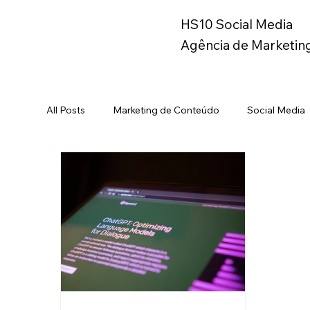
HS10 Social Media
Agência de Marketing
All Posts
Marketing de Conteúdo
Social Media
TikTok
Eccomerce
YouTube
Brand
Black Friday
Varejo
Elon Musk
Link