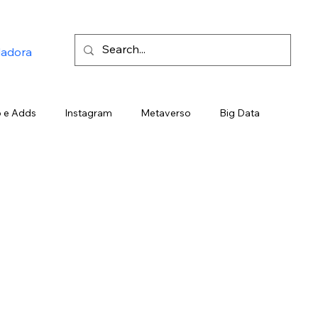
ladora
 e Adds
Instagram
Metaverso
Big Data
ding
Marketing de Emboscada
Telegram
Google
Gemini
Trend