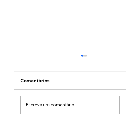
Comentários
Escreva um comentário
Como Automatizar o Marketing com
IA: Guia Prático de Fluxos, Tarefas e