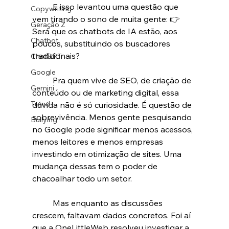
	E isso levantou uma questão que 
Copywriting
vem tirando o sono de muita gente: 👉 
Geração Z
Será que os chatbots de IA estão, aos 
Chatbot
poucos, substituindo os buscadores 
tradicionais?
ChatGPT
Google
	Pra quem vive de SEO, de criação de 
Gemini
conteúdo ou de marketing digital, essa 
Trend
dúvida não é só curiosidade. É questão de 
sobrevivência. Menos gente pesquisando 
Bullying
no Google pode significar menos acessos, 
menos leitores e menos empresas 
investindo em otimização de sites. Uma 
mudança dessas tem o poder de 
chacoalhar todo um setor.
	Mas enquanto as discussões 
crescem, faltavam dados concretos. Foi aí 
que a OneLittleWeb resolveu investigar a 