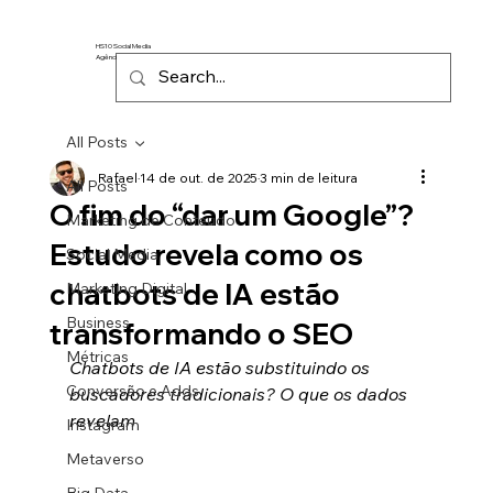
HS10 Social Media
Agência de Marketing Digital
All Posts
Rafael
14 de out. de 2025
3 min de leitura
All Posts
O fim do “dar um Google”?
Marketing de Conteúdo
Estudo revela como os
Social Media
chatbots de IA estão
Marketing Digital
Business
transformando o SEO
Métricas
Chatbots de IA estão substituindo os 
Conversão e Adds
buscadores tradicionais? O que os dados 
revelam
Instagram
Metaverso