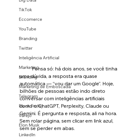
Big Data
TikTok
Eccomerce
YouTube
Branding
Twitter
Inteligência Artificial
Marketing
	Pensa só: há dois anos, se você tinha 
uma dúvida, a resposta era quase 
Branding
automática — “vou dar um Google”. Hoje, 
Marketing de Emboscada
bilhões de pessoas estão indo direto 
Telegram
conversar com inteligências artificiais 
como o ChatGPT, Perplexity, Claude ou 
Black Friday
Gemini. É pergunta e resposta, ali na hora. 
Varejo
Sem rolar página, sem clicar em link azul, 
Elon Musk
sem se perder em abas.
LinkedIn