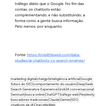
tráfego diário que o Google. No fim das 
contas, os chatbots estão 
complementando, e não substituindo, a 
forma como a gente busca informação. 
Pelo menos, por enquanto.
Fonte: 
https://onelittleweb.com/data-
studies/ai-chatbots-vs-search-engines/
marketing digital
chatgpt
inteligência artificial
Google
futuro do SEO
comportamento do usuário
DeepSeek
Search Generative Experience
Grok
IA conversacional
Semrush
busca online
ChatGPT
tráfego web
Perplexity
buscadores tradicionais
Claude
Gemini
SEO
chatbots de IA
OneLittleWeb