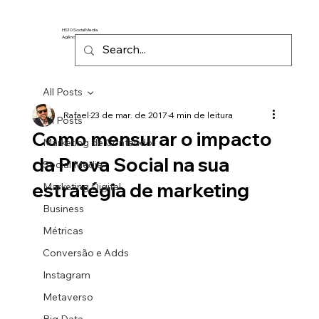
HS10 Social Media
Agência de Marketing Digital
All Posts
Rafael
23 de mar. de 2017
4 min de leitura
All Posts
Como mensurar o impacto
Marketing de Conteúdo
da Prova Social na sua
Social Media
estratégia de marketing
Marketing Digital
Business
Métricas
Conversão e Adds
Instagram
Metaverso