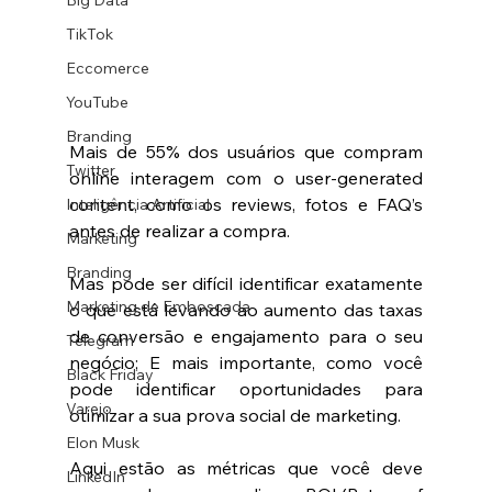
Big Data
TikTok
Eccomerce
YouTube
Branding
Mais de 55% dos usuários que compram 
Twitter
online interagem com o user-generated 
content, como os reviews, fotos e FAQ’s 
Inteligência Artificial
antes de realizar a compra. 
Marketing
Branding
Mas pode ser difícil identificar exatamente 
Marketing de Emboscada
o que está levando ao aumento das taxas 
de conversão e engajamento para o seu 
Telegram
negócio; E mais importante, como você 
Black Friday
pode identificar oportunidades para 
Varejo
otimizar a sua prova social de marketing. 
Elon Musk
Aqui estão as métricas que você deve 
LinkedIn