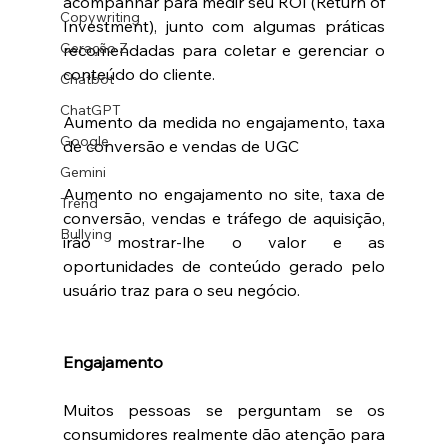
acompanhar para medir seu ROI (Return of 
Copywriting
Investment), junto com algumas práticas 
Geração Z
recomendadas para coletar e gerenciar o 
conteúdo do cliente.
Chatbot
ChatGPT
Aumento da medida no engajamento, taxa 
Google
de conversão e vendas de UGC
Gemini
Aumento no engajamento no site, taxa de 
Trend
conversão, vendas e tráfego de aquisição, 
Bullying
irão mostrar-lhe o valor e as 
oportunidades de conteúdo gerado pelo 
usuário traz para o seu negócio.
Engajamento 
Muitos pessoas se perguntam se os 
consumidores realmente dão atenção para 