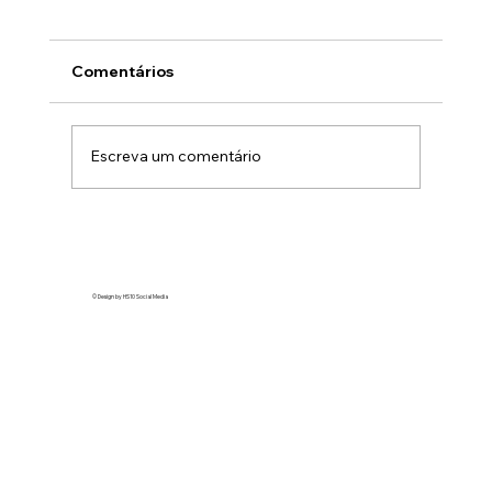
Comentários
Escreva um comentário
A tendência “ghosted” no TikTok
expõe marcas como Honda e Revlon
em vídeos virais
© Design by HS10 Social Media