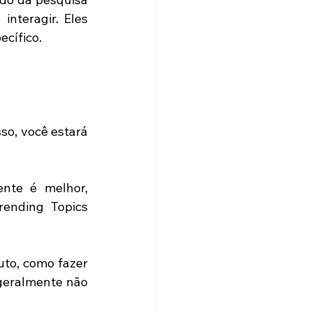
nteragir. Eles 
cífico. 
o, você estará 
nte é melhor, 
ending Topics 
to, como fazer 
geralmente não 