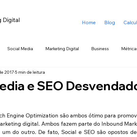
 Digital
Home
Blog
Calcu
Social Media
Marketing Digital
Business
Métrica
de 2017
5 min de leitura
ig Data
TikTok
Eccomerce
YouTube
Branding
Media e SEO Desvendado
rketing de Emboscada
Telegram
Black Friday
Varej
rch Engine Optimization são ambos ótimo para promov
Chatbot
ChatGPT
Google
Gemini
Trend
arketing digital. Ambos fazem parte do Inbound Marke