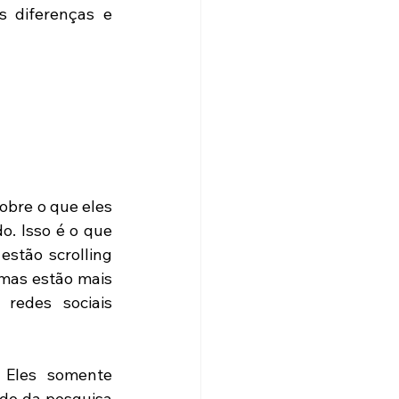
 diferenças e 
bre o que eles 
. Isso é o que 
stão scrolling 
mas estão mais 
redes sociais 
Eles somente 
do da pesquisa 