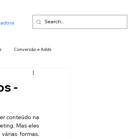
ladora
s
Conversão e Adds
Twitter
Inteligência Artificial
s -
o
Elon Musk
LinkedIn
er conteúdo na 
ting. Mas eles 
são bem diferentes um do outro. De fato, Social e SEO são opostos de várias formas. 