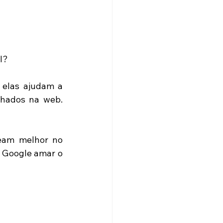
l? 
 elas ajudam a 
hados na web. 
eam melhor no 
 Google amar o 