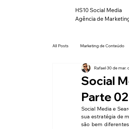
HS10 Social Media
Agência de Marketing
All Posts
Marketing de Conteúdo
Rafael
30 de mar. 
Instagram
Metaverso
B
Social 
Marketing
Branding
Ma
Parte 02
Social Media e Sea
Copywriting
Geração Z
sua estratégia de m