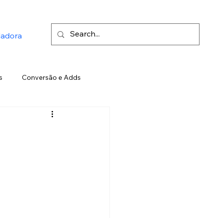
ladora
s
Conversão e Adds
Twitter
Inteligência Artificial
o
Elon Musk
LinkedIn