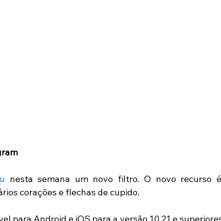
gram 
ou
 nesta semana um novo filtro. O novo recurso é
rios corações e flechas de cupido. 
ível para Android e iOS para a versão 10.21 e superiores