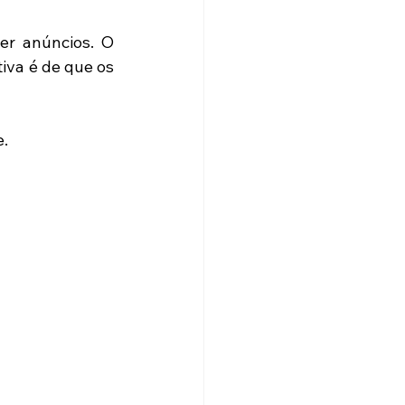
r anúncios. O 
va é de que os 
. 