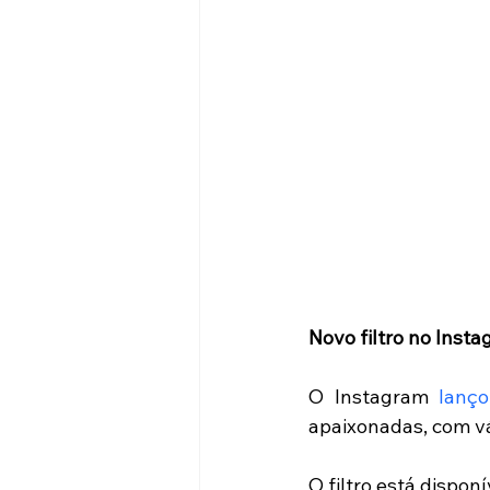
Novo filtro no Insta
O Instagram 
lanç
apaixonadas, com vá
O filtro está dispon