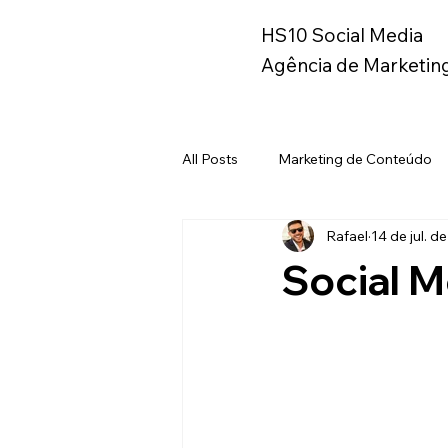
HS10 Social Media
Agência de Marketing
All Posts
Marketing de Conteúdo
Rafael
14 de jul. d
Instagram
Metaverso
B
Social 
Marketing
Branding
Ma
Copywriting
Geração Z