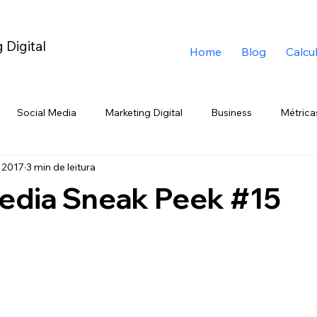
 Digital
Home
Blog
Calcu
Social Media
Marketing Digital
Business
Métrica
e 2017
3 min de leitura
ig Data
TikTok
Eccomerce
YouTube
Branding
Media Sneak Peek #15
rketing de Emboscada
Telegram
Black Friday
Varej
Chatbot
ChatGPT
Google
Gemini
Trend