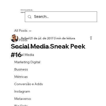
HS10 Social Media
Agência de Marketing Digital
All Posts
Rafael
21 de jul. de 2017
3 min de leitura
All Posts
Social Media Sneak Peek
Marketing de Conteúdo
#16
Social Media
Marketing Digital
Business
Métricas
Conversão e Adds
Instagram
Metaverso