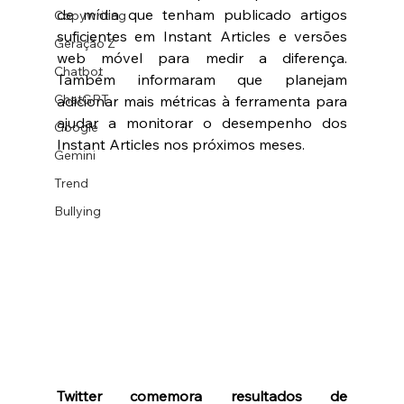
de mídia que tenham publicado artigos 
Copywriting
suficientes em Instant Articles e versões 
Geração Z
web móvel para medir a diferença. 
Chatbot
Também informaram que planejam 
ChatGPT
adicionar mais métricas à ferramenta para 
ajudar a monitorar o desempenho dos 
Google
Instant Articles nos próximos meses. 
Gemini
Trend
Bullying
Twitter comemora resultados de 