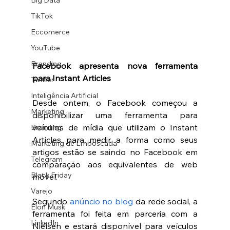
Big Data
TikTok
Eccomerce
YouTube
Branding
Facebook apresenta nova ferramenta 
para Instant Articles 
Twitter
Inteligência Artificial
Desde ontem, o Facebook começou a 
Marketing
disponibilizar uma ferramenta para 
veículos de mídia que utilizam o Instant 
Branding
Articles para medir a forma como seus 
Marketing de Emboscada
artigos estão se saindo no Facebook em 
Telegram
comparação aos equivalentes de web 
Black Friday
móvel. 
Varejo
Segundo 
anúncio no blog
 da rede social, a 
Elon Musk
ferramenta foi feita em parceria com a 
LinkedIn
Nielsen e estará disponível para veículos 