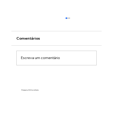
Comentários
Escreva um comentário
A tendência “ghosted” no TikTok
expõe marcas como Honda e Revlon
em vídeos virais
© Design by HS10 Social Media