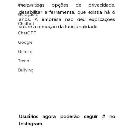
meio das opções de privacidade, 
Copywriting
desabilitar a ferramenta, que existia há 6 
Geração Z
anos. A empresa não deu explicações 
Chatbot
sobre a remoção da funcionalidade. 
ChatGPT
Google
Gemini
Trend
Bullying
Usuários agora poderão seguir # no 
Instagram 