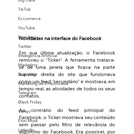
Big Data
TikTok
Eccomerce
YouTube
Branding
Novidades na interface do Facebook
Twitter
Em sua última atualização, o Facebook 
Inteligência Artificial
removeu o “Ticker”. A ferramenta tratava-
Marketing
se de uma janela que ficava na parte 
superior direita do site que funcionava 
Branding
como um feed "secundário" e mostrava, em 
Marketing de Emboscada
tempo real, as atividades de todos os seus 
Telegram
contatos. 
Black Friday
Ao contrário do feed principal do 
Varejo
Facebook, o Ticker mostrava seu conteúdo 
Elon Musk
sem passar pelo filtro de relevância do 
LinkedIn
algoritmo do Facebook. Era possível, por 