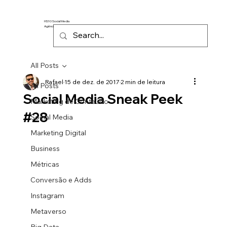
HS10 Social Media
Agência de Marketing Digital
All Posts
Rafael
15 de dez. de 2017
2 min de leitura
All Posts
Social Media Sneak Peek
Marketing de Conteúdo
#28
Social Media
Marketing Digital
Business
Métricas
Conversão e Adds
Instagram
Metaverso