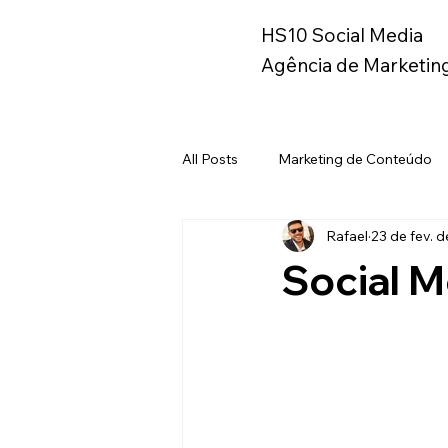
HS10 Social Media
Agência de Marketing
All Posts
Marketing de Conteúdo
Rafael
23 de fev. 
Instagram
Metaverso
B
Social 
Marketing
Branding
Ma
Copywriting
Geração Z