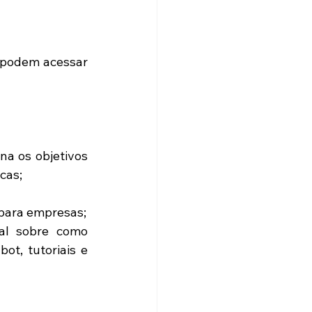
podem acessar 
a os objetivos 
as;  
Histórias de sucesso compartilhando o que já funcionou no aplicativo para empresas;   
l sobre como 
ot, tutoriais e 