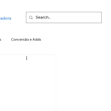
ladora
s
Conversão e Adds
Twitter
Inteligência Artificial
o
Elon Musk
LinkedIn