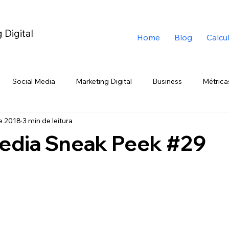
 Digital
Home
Blog
Calcu
Social Media
Marketing Digital
Business
Métrica
de 2018
3 min de leitura
ig Data
TikTok
Eccomerce
YouTube
Branding
Media Sneak Peek #29
rketing de Emboscada
Telegram
Black Friday
Varej
Chatbot
ChatGPT
Google
Gemini
Trend