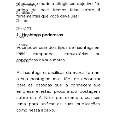
oferece, de modo a atingir seu objetivo. No 
Copywriting
artigo de hoje, iremos falar sobre 4 
Geração Z
ferramentas que você deve usar. 
Chatbot
ChatGPT
1 - Hashtags poderosas 
Google
Gemini
Você pode usar dois tipos de hashtags em 
Trend
suas campanhas: comunitárias ou 
específicas da sua marca. 
Bullying
As hashtags específicas da marca tornam 
a sua postagem mais fácil de encontrar 
para as pessoas que já conhecem sua 
empresa e estão procurando postagens 
sobre ela. A Nike, por exemplo, usa seu 
lema para unificar as suas publicações, 
como nessa abaixo. 