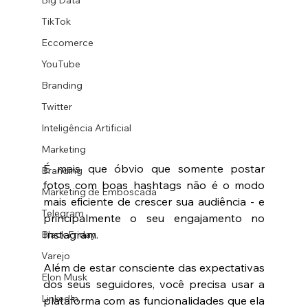
Big Data
TikTok
Eccomerce
YouTube
Branding
Twitter
Inteligência Artificial
Marketing
É mais que óbvio que somente postar 
Branding
fotos com boas hashtags não é o modo 
Marketing de Emboscada
mais eficiente de crescer sua audiência - e 
Telegram
principalmente o seu engajamento no 
Instagram. 
Black Friday
Varejo
Além de estar consciente das expectativas 
Elon Musk
dos seus seguidores, você precisa usar a 
LinkedIn
plataforma com as funcionalidades que ela 