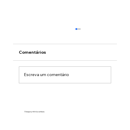
Comentários
Escreva um comentário
A tendência “ghosted” no TikTok
expõe marcas como Honda e Revlon
em vídeos virais
© Design by HS10 Social Media