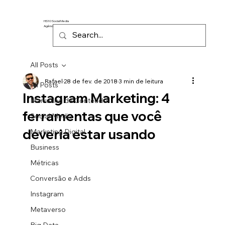
HS10 Social Media
Agência de Marketing Digital
All Posts
Rafael
28 de fev. de 2018
3 min de leitura
All Posts
Instagram Marketing: 4
Marketing de Conteúdo
ferramentas que você
Social Media
deveria estar usando
Marketing Digital
Business
Métricas
Conversão e Adds
Instagram
Metaverso