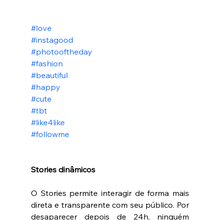
#love
#instagood
#photooftheday
#fashion
#beautiful
#happy
#cute
#tbt
#like4like
#followme
Stories dinâmicos 
O Stories permite interagir de forma mais 
direta e transparente com seu público. Por 
desaparecer depois de 24h, ninguém 