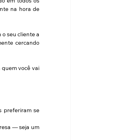
do em todos os 
nte na hora de 
o seu cliente a 
mente cercando 
 quem você vai 
 preferiram se 
resa — seja um 