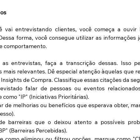
dos
 vai entrevistando clientes, você começa a ouvir hi
Dessa forma, você consegue utilizar as informações ja
de comportamento.
as entrevistas, faça a transcrição dessas. Isso per
̃es mais relevantes. Dê especial atenção àquelas que
 Insights de Compra. Classifique essas citações da se
vistado falar de pessoas ou eventos relacionados
como "IP" (Iniciativas Prioritárias).  
r de melhorias ou benefícios que esperava obter, ma
sso).  
e barreiras que o deixou atento a possíveis probl
" (Barreiras Percebidas).  
 como eliminou ou filtrou opções, marque como "CD" 