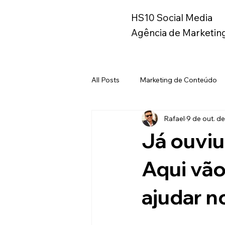
HS10 Social Media
Agência de Marketing
All Posts
Marketing de Conteúdo
Rafael
9 de out. d
Instagram
Metaverso
B
Já ouviu
Marketing
Branding
Ma
Aqui vão
ajudar n
Copywriting
Geração Z