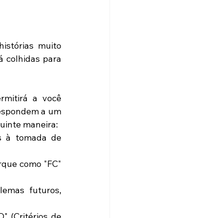
stórias muito 
́ colhidas para 
mitirá a você 
 respondem a um 
guinte maneira: 
 à tomada de 
rque como "FC" 
emas futuros, 
(Critérios de 