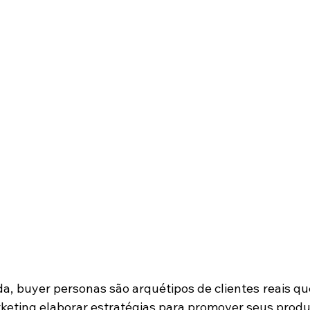
a, buyer personas são arquétipos de clientes reais q
keting elaborar estratégias para promover seus produt