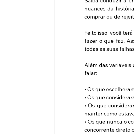
Saiba conduzir a e
nuances da históri
comprar ou de rejeit
Feito isso, você ter
fazer o que faz. As
todas as suas falha
Além das variáveis
falar:
• Os que escolheram v
• Os que considerar
• Os que considera
manter como estava
• Os que nunca o c
concorrente direto 