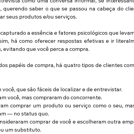
ntrevista como uma conversa informal, se interessan
a, querendo saber o que se passou na cabeça do clie
ar seus produtos e/ou serviços. 
á capturado a essência e fatores psicológicos que levam 
sim, há como oferecer respostas efetivas e ir literal
s, evitando que você perca a compra. 
 dos papéis de compra, há quatro tipos de clientes com
ocê, que são fáceis de localizar e de entrevistar.
am você, mas compraram do concorrente. 
ram comprar um produto ou serviço como o seu, mas
m — no status quo. 
onsideraram comprar de você e escolheram outra emp
ou um substituto.