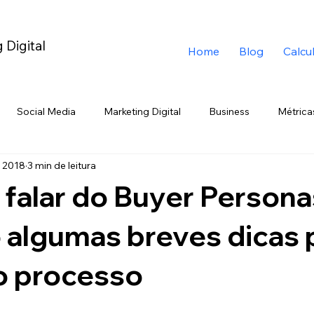
 Digital
Home
Blog
Calcu
Social Media
Marketing Digital
Business
Métrica
e 2018
3 min de leitura
ig Data
TikTok
Eccomerce
YouTube
Branding
 falar do Buyer Person
rketing de Emboscada
Telegram
Black Friday
Varej
 algumas breves dicas 
o processo
Chatbot
ChatGPT
Google
Gemini
Trend