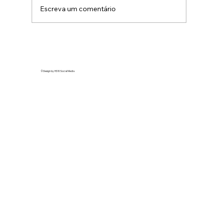
Escreva um comentário
A tendência “ghosted” no TikTok
expõe marcas como Honda e Revlon
em vídeos virais
© Design by HS10 Social Media