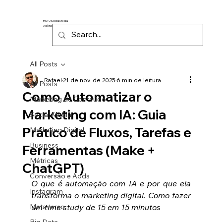
HS10 Social Media
Agência de Marketing Digital
All Posts
Rafael
21 de nov. de 2025
6 min de leitura
All Posts
Como Automatizar o
Marketing de Conteúdo
Marketing com IA: Guia
Social Media
Prático de Fluxos, Tarefas e
Marketing Digital
Business
Ferramentas (Make +
Métricas
ChatGPT)
Conversão e Adds
O que é automação com IA e por que ela 
Instagram
transforma o marketing digital. Como fazer 
Metaverso
um time study de 15 em 15 minutos