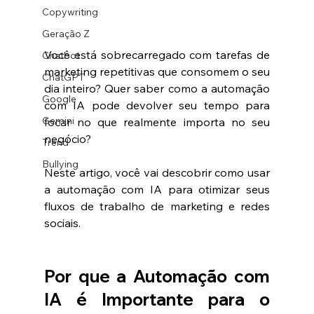
Copywriting
Geração Z
Você está sobrecarregado com tarefas de 
Chatbot
marketing repetitivas que consomem o seu 
ChatGPT
dia inteiro? Quer saber como a automação 
Google
com IA pode devolver seu tempo para 
Gemini
focar no que realmente importa no seu 
negócio?
Trend
Bullying
Neste artigo, você vai descobrir como usar 
a automação com IA para otimizar seus 
fluxos de trabalho de marketing e redes 
sociais.
Por que a Automação com 
IA é Importante para o 