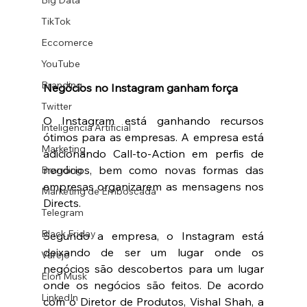
Big Data
TikTok
Eccomerce
YouTube
Branding
Negócios no Instagram ganham força 
Twitter
O Instagram está ganhando recursos 
Inteligência Artificial
ótimos para as empresas. A empresa está 
Marketing
adicionando Call-to-Action em perfis de 
negócios, bem como novas formas das 
Branding
empresas organizarem as mensagens nos 
Marketing de Emboscada
Directs. 
Telegram
Black Friday
Segundo a empresa, o Instagram está 
deixando de ser um lugar onde os 
Varejo
negócios são descobertos para um lugar 
Elon Musk
onde os negócios são feitos. De acordo 
LinkedIn
com o Diretor de Produtos, Vishal Shah, a 