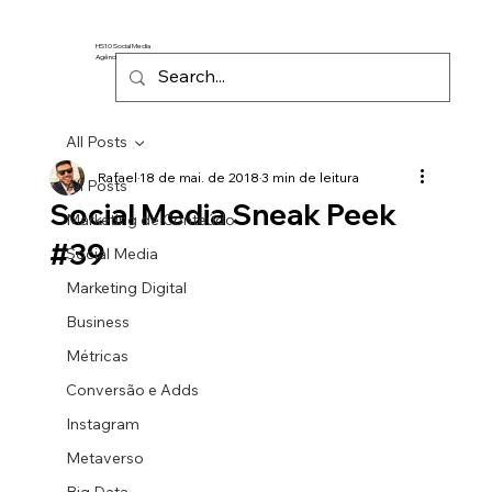
HS10 Social Media
Agência de Marketing Digital
All Posts
Rafael
18 de mai. de 2018
3 min de leitura
All Posts
Social Media Sneak Peek
Marketing de Conteúdo
#39
Social Media
Marketing Digital
Business
Métricas
Conversão e Adds
Instagram
Metaverso