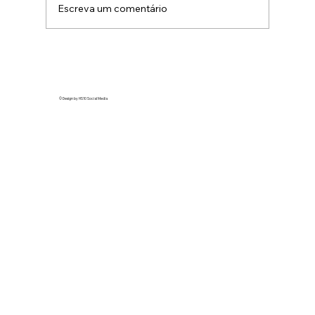
Escreva um comentário
A tendência “ghosted” no TikTok
expõe marcas como Honda e Revlon
em vídeos virais
© Design by HS10 Social Media