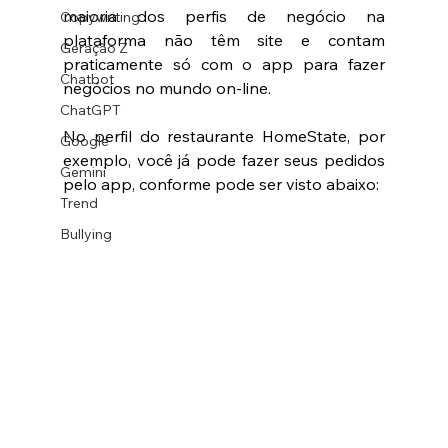
maioria dos perfis de negócio na 
Copywriting
plataforma não têm site e contam 
Geração Z
praticamente só com o app para fazer 
Chatbot
negócios no mundo on-line. 
ChatGPT
No perfil do restaurante HomeState, por 
Google
exemplo, você já pode fazer seus pedidos 
Gemini
pelo app, conforme pode ser visto abaixo: 
Trend
Bullying